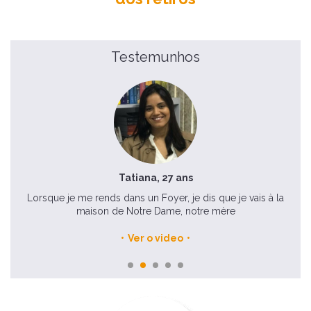
Testemunhos
Tatiana, 27 ans
s de
Lorsque je me rends dans un Foyer, je dis que je vais à la
La 
maison de Notre Dame, notre mère
Ver o video