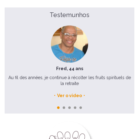
Testemunhos
Fred, 44 ans
ne
Au fil des années, je continue à récolter les fruits spirituels de
On
ici-
la retraite
Ver o video